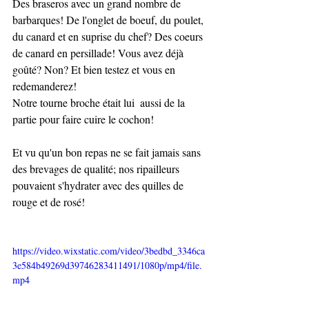
Des braseros avec un grand nombre de 
barbarques! De l'onglet de boeuf, du poulet, 
du canard et en suprise du chef? Des coeurs 
de canard en persillade! Vous avez déjà 
goûté? Non? Et bien testez et vous en 
redemanderez! 
Notre tourne broche était lui  aussi de la 
partie pour faire cuire le cochon! 
Et vu qu'un bon repas ne se fait jamais sans 
des brevages de qualité; nos ripailleurs 
pouvaient s'hydrater avec des quilles de 
rouge et de rosé! 
https://video.wixstatic.com/video/3bedbd_3346ca
3e584b49269d39746283411491/1080p/mp4/file.
mp4