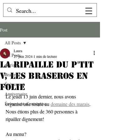
Post
All Posts
Laura
All Posts
27 juin 2024
1 min de lecture
La ripaille du P'tit
mariage
V, les braseros en
Brasero
Évènement
folie
Anniversaire
Le jeudi 13 juin dernier, nous avons 
Évènement d’entreprise
organisé une soirée au 
domaine des marais
. 
Nous étions plus de 360 personnes à 
ripailler dignement!
Au menu?